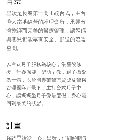
​背景
星嬡是長春第一間正統台式，由台
灣人當地經營的護理會所，
承襲台
灣嚴謹而完善的醫療管理，讓媽媽
與嬰兒都能享有安全、舒適的溫暖
空間。
以台式月子服務為核心，集產後修
復、營養保健、嬰幼早教，親子攝影
為一體，以台灣專業醫療資源及醫務
管理團隊背景下，主打台式月子中
心，讓媽媽坐月子像是度假，身心靈
回到最美的狀態。
​計畫
星嬡
強調
從「心」出發，仔細傾聽每