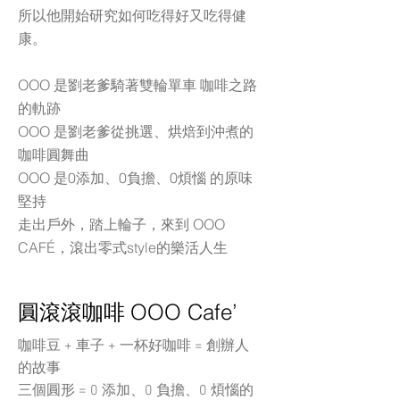
所以他開始研究如何吃得好又吃得健
康。
OOO 是劉老爹騎著雙輪單車 咖啡之路
的軌跡
OOO 是劉老爹從挑選、烘焙到沖煮的
咖啡圓舞曲
OOO 是0添加、0負擔、0煩惱 的原味
堅持
走出戶外，踏上輪子，
來到 OOO
CAFÉ，滾出零式style的樂活人生
OOO Cafe’
圓滾滾咖啡
咖啡豆 + 車子 + 一杯好咖啡 = 創辦人
的故事
三個圓形 = 0 添加、0 負擔、0 煩惱的